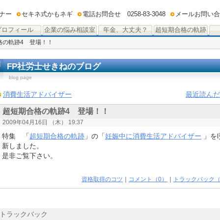
ナー
セキネ式かもネギ
電話お問合せ 0258-83-3048
メールお問い合
プロフィール
企業の悩み相談室
年金、大丈夫？
超短期合格の軌跡
格の軌跡4 登場！！
FP社労士せきねのブログ
blog page
消費生活アドバイザー
最近読んだ
超短期合格の軌跡4 登場！！
2009年04月16日 （木） 19:37
特集 「
超短期合格の軌跡
」の「
妊娠中に消費生活アドバイザー
」をl
新しました。
是非ご覧下さい。
資格取得のコツ
｜
コメント（0）
｜
トラックバック（
トラックバック