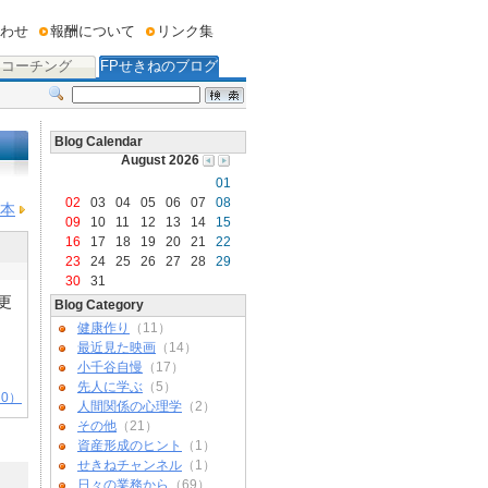
わせ
報酬について
リンク集
コーチング
FPせきねのブログ
Blog Calendar
August 2026
01
02
03
04
05
06
07
08
本
09
10
11
12
13
14
15
16
17
18
19
20
21
22
23
24
25
26
27
28
29
30
31
更
Blog Category
健康作り
（11）
最近見た映画
（14）
小千谷自慢
（17）
先人に学ぶ
（5）
0）
人間関係の心理学
（2）
その他
（21）
資産形成のヒント
（1）
せきねチャンネル
（1）
日々の業務から
（69）