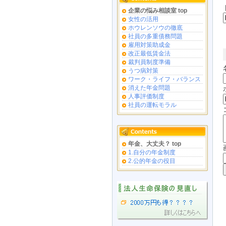
企業の悩み相談室 top
女性の活用
ホウレンソウの徹底
社員の多重債務問題
雇用対策助成金
改正最低賃金法
裁判員制度準備
うつ病対策
ワーク・ライフ・バランス
消えた年金問題
人事評価制度
社員の運転モラル
年金、大丈夫？ top
1.自分の年金制度
2.公的年金の役目