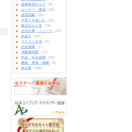
資格取得のコツ
（9）
セミナー・講演
（70）
成長戦略
（25）
子育てを楽しむ
（22）
最近読んだ本
（78）
注目記事・ニュース
（37）
息抜き
（28）
マスコミ出演
（6）
生命保険
（7）
消費者問題
（17）
年金・社会保障
（26）
書籍・寄稿・掲載
（9）
未分類
（195）