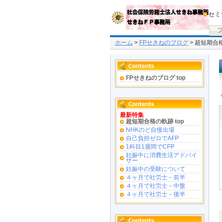
セミ
ホーム
>
FPせきねのブログ
> 超短期合
FPせきねのブログ top
最新特集
超短期合格の軌跡 top
NHKのど自慢出場
自己負担ゼロでAFP
1科目1週間でCFP
妊娠中に消費生活アドバイ
ザー
妊娠中の受験について
４ヶ月で社労士－前半
４ヶ月で社労士－中盤
４ヶ月で社労士－後半