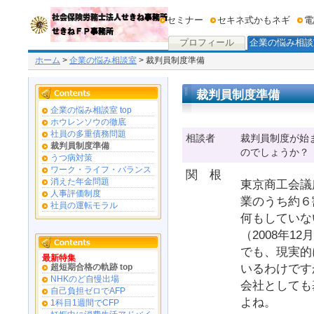
セミナー
セキネ式かもネギ
電
プロフィール
企業の悩み相談
ホーム
>
企業の悩み相談室
> 裁判員制度準備
裁判員制度準備
企業の悩み相談室 top
ホウレンソウの徹底
社員の多重債務問題
相談者
裁判員制度が始
裁判員制度準備
のでしょうか？
うつ病対策
ワーク・ライフ・バランス
関 根
消えた年金問題
東京商工会議
人事評価制度
業のうち約６
社員の運転モラル
何もしていな
（2008年12
でも、現実的
最新特集
いるわけです
超短期合格の軌跡 top
NHKのど自慢出場
会社としても
自己負担ゼロでAFP
よね。
1科目1週間でCFP