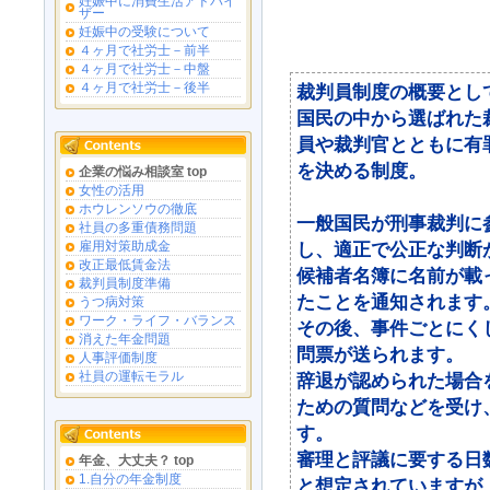
妊娠中に消費生活アドバイ
ザー
妊娠中の受験について
４ヶ月で社労士－前半
４ヶ月で社労士－中盤
４ヶ月で社労士－後半
裁判員制度の概要とし
国民の中から選ばれた
員や裁判官とともに有
を決める制度。
企業の悩み相談室 top
女性の活用
ホウレンソウの徹底
一般国民が刑事裁判に
社員の多重債務問題
し、適正で公正な判断
雇用対策助成金
改正最低賃金法
候補者名簿に名前が載
裁判員制度準備
たことを通知されます
うつ病対策
ワーク・ライフ・バランス
その後、事件ごとにく
消えた年金問題
問票が送られます。
人事評価制度
社員の運転モラル
辞退が認められた場合
ための質問などを受け
す。
審理と評議に要する日
年金、大丈夫？ top
1.自分の年金制度
と想定されていますが