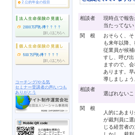
2.公的年金の役目
相談者
現時点で報告
当たってない
関 根
おそらく、そ
も来年以降、
従業員が候補
すし、呼び出
ますので、会
あります。早
導しましょう
コーチング/やる気
セミナー受講者の声/いつも
相談者
ありがとう
選ばれないこ
関 根
人的にあまり
が裁判員に選
じる経営者の
しかし、裁判