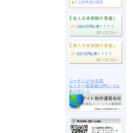
2.公的年金の役目
コーチング/やる気
セミナー受講者の声/いつも
ありがとう