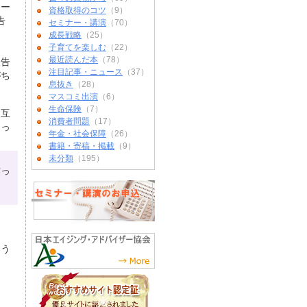
ロー
資格取得のコツ
（9）
告
セミナー・講演
（70）
。
成長戦略
（25）
子育てを楽しむ
（22）
最近読んだ本
（78）
報告
注目記事・ニュース
（37）
がち
息抜き
（28）
マスコミ出演
（6）
生命保険
（7）
お互
消費者問題
（17）
陥っ
年金・社会保障
（26）
書籍・寄稿・掲載
（9）
未分類
（195）
作っ
そう