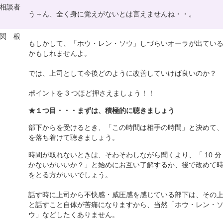
相談者
う～ん、全く身に覚えがないとは言えませんね・・。
関 根
もしかして、「ホウ・レン・ソウ」しづらいオーラが出てい
かもしれませんよ。
では、上司として今後どのように改善していけば良いのか？
ポイントを 3 つほど押さえましょう！！
★１つ目・・・まずは、積極的に聴きましょう
部下からを受けるとき、「この時間は相手の時間」と決めて
を落ち着けて聴きましょう。
時間が取れないときは、そわそわしながら聞くより、「 10 分
かないがいいか？」と始めにお互い了解するか、後で改めて
をとる方がいいでしょう。
話す時に上司から不快感・威圧感を感じている部下は、その
と話すこと自体が苦痛になりますから、当然「ホウ・レン・
ウ」などしたくありません。