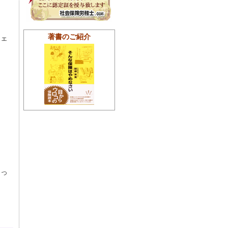
う
著書のご紹介
チェ
知っ
」