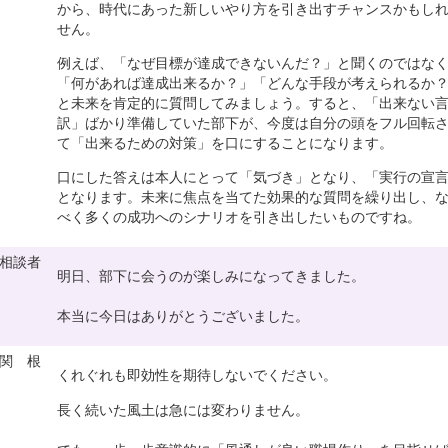
から、時代にあった新しいやり方を引き出すチャンスかもし
せん。
例えば、「なぜ目標が達成できないんだ？」と聞くのではな
「何があれば達成出来るか？」「どんな手段が考えられるか
と未来を肯定的に質問してみましょう。すると、「出来ない
訳」ばかり準備していた部下が、今度は自分の頭をフル回転
て「出来るための対策」を口にすることになります。
口にした答えは本人にとって「気づき」となり、「実行の宣
となります。未来に焦点を当てた効果的な質問を繰り出し、
べく多くの成功へのシナリオを引き出したいものですね。
相談者
明日、部下に会うのが楽しみになってきました。
本当に今日はありがとうございました。
関 根
くれぐれも即効性を期待しないでください。
長く続いた風土は急には変わりません。