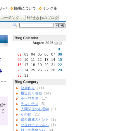
わせ
報酬について
リンク集
コーチング
FPせきねのブログ
Blog Calendar
August 2026
01
02
03
04
05
06
07
08
と
09
10
11
12
13
14
15
。
16
17
18
19
20
21
22
23
24
25
26
27
28
29
さ
30
31
Blog Category
健康作り
（11）
最近見た映画
（14）
小千谷自慢
（17）
先人に学ぶ
（5）
余計
人間関係の心理学
（2）
って
その他
（21）
資産形成のヒント
（1）
せきねチャンネル
（1）
日々の業務から
（69）