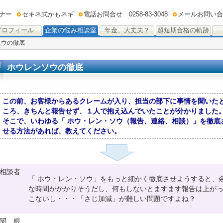
ナー
セキネ式かもネギ
電話お問合せ 0258-83-3048
メールお問い合
プロフィール
企業の悩み相談室
年金、大丈夫？
超短期合格の軌跡
ソウの徹底
ホウレンソウの徹底
この前、お客様からあるクレームが入り、担当の部下に事情を聞いた
ころ、きちんと報告せず、１人で抱え込んでいたことが分かりました
そこで、いわゆる「 ホウ・レン・ソウ（報告、連絡、相談）」を徹底
せる方法があれば、教えてください。
相談者
「 ホウ・レン・ソウ」をもっと細かく徹底させようすると、
な時間がかかりそうだし、何もしないとますます報告は上が
こないし・・・「さじ加減」が難しい問題ですよね？
関 根