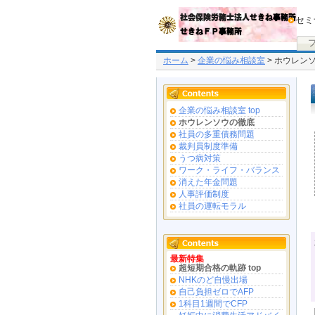
セミ
ホーム
>
企業の悩み相談室
> ホウレン
企業の悩み相談室 top
ホウレンソウの徹底
社員の多重債務問題
裁判員制度準備
うつ病対策
ワーク・ライフ・バランス
消えた年金問題
人事評価制度
社員の運転モラル
最新特集
超短期合格の軌跡 top
NHKのど自慢出場
自己負担ゼロでAFP
1科目1週間でCFP