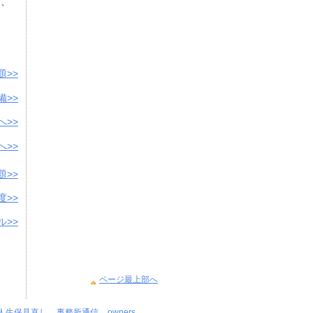
ば、
題>>
備>>
へ>>
>>
題>>
度>>
ル>>
ページ最上部へ
個人生保見直し
事務所通信
owners