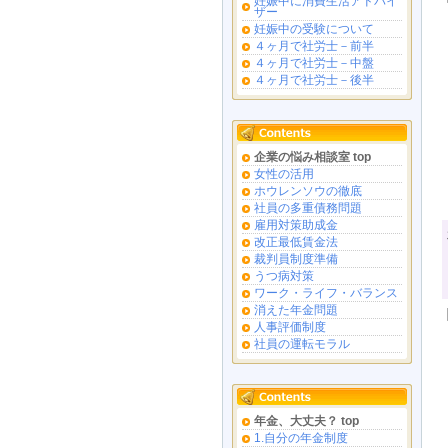
妊娠中に消費生活アドバイ
ザー
妊娠中の受験について
４ヶ月で社労士－前半
４ヶ月で社労士－中盤
４ヶ月で社労士－後半
企業の悩み相談室 top
女性の活用
ホウレンソウの徹底
社員の多重債務問題
雇用対策助成金
改正最低賃金法
裁判員制度準備
うつ病対策
ワーク・ライフ・バランス
消えた年金問題
人事評価制度
社員の運転モラル
年金、大丈夫？ top
1.自分の年金制度