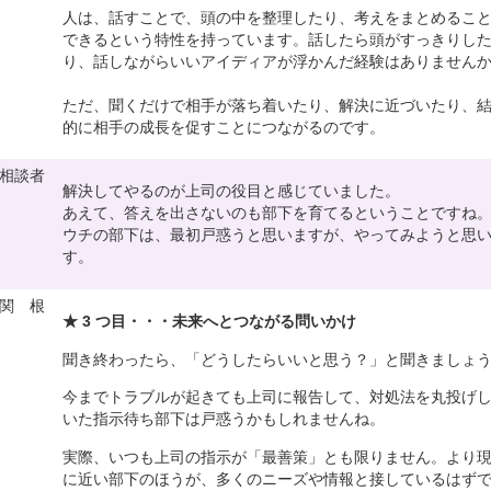
人は、話すことで、頭の中を整理したり、考えをまとめるこ
できるという特性を持っています。話したら頭がすっきりし
り、話しながらいいアイディアが浮かんだ経験はありません
ただ、聞くだけで相手が落ち着いたり、解決に近づいたり、
的に相手の成長を促すことにつながるのです。
相談者
解決してやるのが上司の役目と感じていました。
あえて、答えを出さないのも部下を育てるということですね
ウチの部下は、最初戸惑うと思いますが、やってみようと思
す。
関 根
★ 3 つ目・・・未来へとつながる問いかけ
聞き終わったら、「どうしたらいいと思う？」と聞きましょ
今までトラブルが起きても上司に報告して、対処法を丸投げ
いた指示待ち部下は戸惑うかもしれませんね。
実際、いつも上司の指示が「最善策」とも限りません。より
に近い部下のほうが、多くのニーズや情報と接しているはず