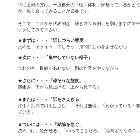
特に上司の方は、一度自分の「聴く体制」が整っているかど
か、振り返ってみることが必要です。
そこで、これから代表的な「聴き方ＮＧ例」を挙げますので
ックしてみて下さい。
★まずは・・・「話しづらい態度」
ため息、イライラ、忙しそう、眉間にしわをよせながら
★次に・・・「集中していない様子」
うわの空、目線があわない、別の作業をやりながら
★さらに・・・「偉そうな態度」
腕組み、下から見上げる、上から見下ろす
★または・・・「話をさえぎる」
評価・批判で口をはさむ、「それは無理」「わかっている・
ている」
★ついには・・・「結論を急ぐ」
決めつけ、急がせる、「○○ってことだろ」「結局どうなの？