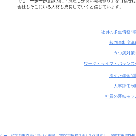
でも、一歩一歩意識的に「風通しが良い職場作り」を目指せ
会社もそこにいる人材も成長していくと信じています。
社員の多重債務問
裁判員制度準
うつ病対策
ワーク・ライフ・バランスへ
消えた年金問
人事評価制
社員の運転モラ
シー
特定商取引法に基づく表記
2000万円得!?法人生保見直し
500万円得!?