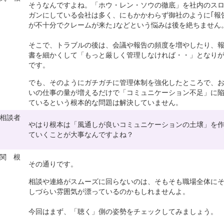
そうなんですよね。「ホウ・レン・ソウの徹底」を社内のス
ガンにしている会社は多く、にもかかわらず御社のように｢報
が不十分でクレームが来た｣などという悩みは後を絶ちません
そこで、トラブルの後は、会議や報告の頻度を増やしたり、
書を細かくして「もっと厳しく管理しなければ・・」となり
です。
でも、そのようにガチガチに管理体制を強化したところで、
いの仕事の量が増えるだけで「コミュニケーション不足」に
ているという根本的な問題は解決していません。
相談者
やはり根本は「風通しが良いコミュニケーションの土壌」を
ていくことが大事なんですよね？
関 根
その通りです。
相談や連絡がスムーズに回らないのは、そもそも職場全体に
しづらい雰囲気が漂っているのかもしれませんよ。
今回はまず、「聴く」側の姿勢をチェックしてみましょう。