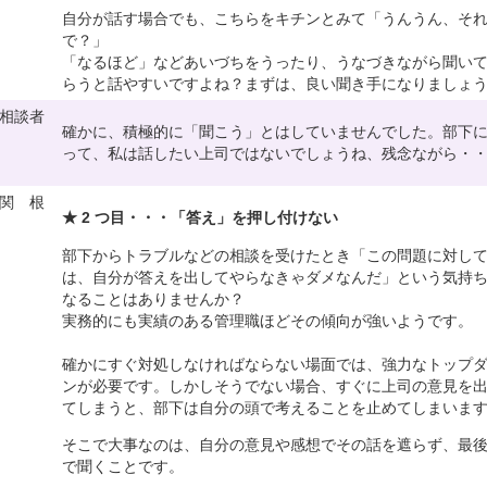
自分が話す場合でも、こちらをキチンとみて「うんうん、そ
で？」
「なるほど」などあいづちをうったり、うなづきながら聞い
らうと話やすいですよね？まずは、良い聞き手になりましょ
相談者
確かに、積極的に「聞こう」とはしていませんでした。部下
って、私は話したい上司ではないでしょうね、残念ながら・
関 根
★ 2 つ目・・・「答え」を押し付けない
部下からトラブルなどの相談を受けたとき「この問題に対し
は、自分が答えを出してやらなきゃダメなんだ」という気持
なることはありませんか？
実務的にも実績のある管理職ほどその傾向が強いようです。
確かにすぐ対処しなければならない場面では、強力なトップ
ンが必要です。しかしそうでない場合、すぐに上司の意見を
てしまうと、部下は自分の頭で考えることを止めてしまいま
そこで大事なのは、自分の意見や感想でその話を遮らず、最
で聞くことです。