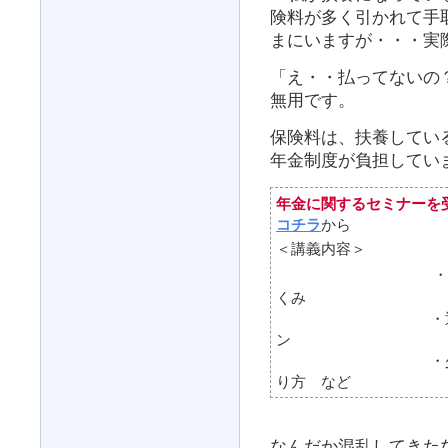
険料が多く引かれて手
まにいますが・・・実
「え・・払ってないの
無用です。
保険料は、扶養している
年金制度が負担してい
年金に関するセミナ
コチラ
から
＜講義内容＞
・
くみ
・退職前に知っ
ン
・少しでも年金
り方 など
なんだか混乱してきた