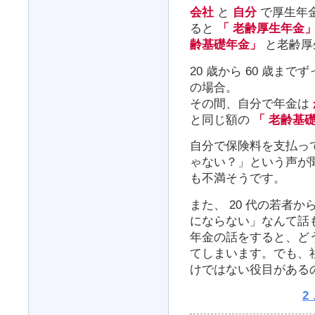
会社
と
自分
で厚生年金
ると
「 老齢厚生年金
齢基礎年金」
と老齢厚
20 歳から 60 歳ま
の場合。
その間、自分で年金は
と同じ額の
「 老齢基
自分で保険料を支払っ
ゃない？」という声が
も不満そうです。
また、 20 代の若者
にならない」なんて話
年金の話をすると、ど
てしまいます。でも、
けではない役目がある
2