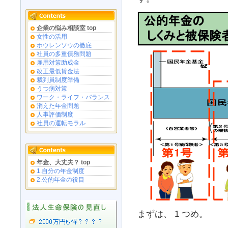
企業の悩み相談室 top
女性の活用
ホウレンソウの徹底
社員の多重債務問題
雇用対策助成金
改正最低賃金法
裁判員制度準備
うつ病対策
ワーク・ライフ・バランス
消えた年金問題
人事評価制度
社員の運転モラル
年金、大丈夫？ top
1.自分の年金制度
2.公的年金の役目
まずは、 1 つめ。