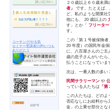
２０歳以上６０歳未満
者」
です。たとえば、
ど、私のような開業社
他にも、 20 歳以上の
す」とか「
フリーター
す。
この「第 1 号被保険者
コーチング/やる気
20 年度）の国民年金
セミナー受講者の声/いつも
ありがとう
に、八百屋さんのご主人
歳の息子さんがいたら、 
払うことになっていま
次は、一番人数の多い 
民間サラリーマン
や
っている人たちは
「第
この人たちは、どのよ
否応なしにお給料から
金」の上乗せ部分とな