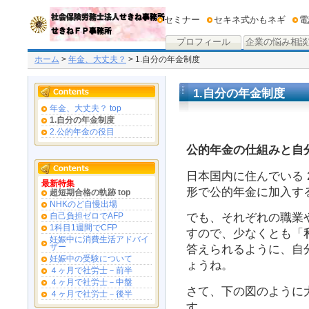
セミナー
セキネ式かもネギ
電
プロフィール
企業の悩み相談
ホーム
>
年金、大丈夫？
> 1.自分の年金制度
1.自分の年金制度
年金、大丈夫？ top
1.自分の年金制度
2.公的年金の役目
公的年金の仕組みと自
日本国内に住んでいる 2
最新特集
形で公的年金に加入す
超短期合格の軌跡 top
NHKのど自慢出場
でも、それぞれの職業
自己負担ゼロでAFP
1科目1週間でCFP
すので、少なくとも「
妊娠中に消費生活アドバイ
ザー
答えられるように、自
妊娠中の受験について
ょうね。
４ヶ月で社労士－前半
４ヶ月で社労士－中盤
さて、下の図のように大
４ヶ月で社労士－後半
す。