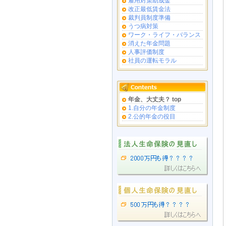
雇用対策助成金
改正最低賃金法
裁判員制度準備
うつ病対策
ワーク・ライフ・バランス
消えた年金問題
人事評価制度
社員の運転モラル
年金、大丈夫？ top
1.自分の年金制度
2.公的年金の役目