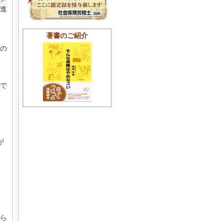
進
著書のご紹介
の
で
が
っ
ら