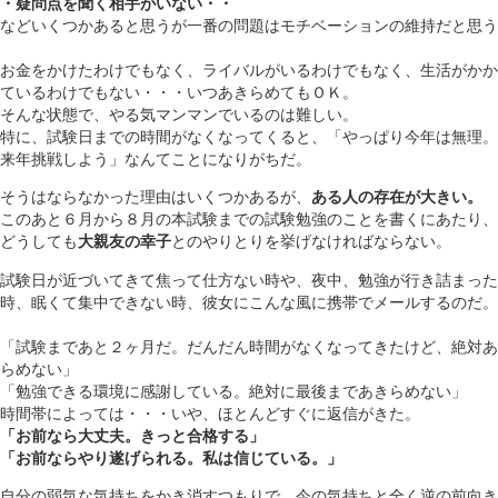
・疑問点を聞く相手がいない・・
などいくつかあると思うが一番の問題はモチベーションの維持だと思う
お金をかけたわけでもなく、ライバルがいるわけでもなく、生活がかか
ているわけでもない・・・いつあきらめてもＯＫ。
そんな状態で、やる気マンマンでいるのは難しい。
特に、試験日までの時間がなくなってくると、「やっぱり今年は無理。
来年挑戦しよう」なんてことになりがちだ。
そうはならなかった理由はいくつかあるが、
ある人の存在が大きい。
このあと６月から８月の本試験までの試験勉強のことを書くにあたり、
どうしても
大親友の幸子
とのやりとりを挙げなければならない。
試験日が近づいてきて焦って仕方ない時や、夜中、勉強が行き詰まった
時、眠くて集中できない時、彼女にこんな風に携帯でメールするのだ。
「試験まであと２ヶ月だ。だんだん時間がなくなってきたけど、絶対あ
らめない」
「勉強できる環境に感謝している。絶対に最後まであきらめない」
時間帯によっては・・・いや、ほとんどすぐに返信がきた。
「お前なら大丈夫。きっと合格する」
「お前ならやり遂げられる。私は信じている。」
自分の弱気な気持ちをかき消すつもりで、今の気持ちと全く逆の前向き