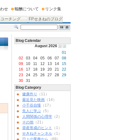
わせ
報酬について
リンク集
コーチング
FPせきねのブログ
Blog Calendar
August 2026
01
02
03
04
05
06
07
08
09
10
11
12
13
14
15
16
17
18
19
20
21
22
23
24
25
26
27
28
29
30
31
Blog Category
健康作り
（11）
最近見た映画
（14）
小千谷自慢
（17）
先人に学ぶ
（5）
人間関係の心理学
（2）
その他
（21）
資産形成のヒント
（1）
せきねチャンネル
（1）
日々の業務から
（69）