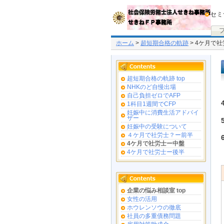
セミ
ホーム
>
超短期合格の軌跡
> 4ケ月で
超短期合格の軌跡 top
NHKのど自慢出場
自己負担ゼロでAFP
1科目1週間でCFP
妊娠中に消費生活アドバイ
ザー
妊娠中の受験について
４ケ月で社労士？ー前半
4ケ月で社労士ー中盤
4ケ月で社労士ー後半
企業の悩み相談室 top
女性の活用
ホウレンソウの徹底
社員の多重債務問題