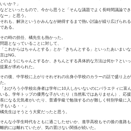
いいか？」
などといったもので、今から思うと「そんな議題でよく長時間議論でき
なー」と思う。
それも、解決というかみんなが納得するまで熱い討論が繰り広げられる
である。
その時の担任、橘先生も熱かった。
問題となっていることに対して、
「これからはちゃんとする」とか「きちんとする」といったあいまいな
言はNG。
どのようにちゃんとするか、きちんとする具体的な方法は何か？といっ
提案が求められた。
その後、中学校に上がりそれぞれの出身小学校のカラーの話で盛り上が
た。
「おびろう小学校出身者は学年に10人しかいないのにバラエティに富
いる。学年トップの優秀な子がいたり（当然私ではありません）、応援
長になる元気者がいたり、普通学級で勉強するのが難しく特別学級に入
子もいる・・」
橘先生はそうとう大変だったと思う。
そんな小学生時代をともに過ごしたせいか、進学高校もその後の進路も
離的には離れていたが、気の置けない関係が続いた。