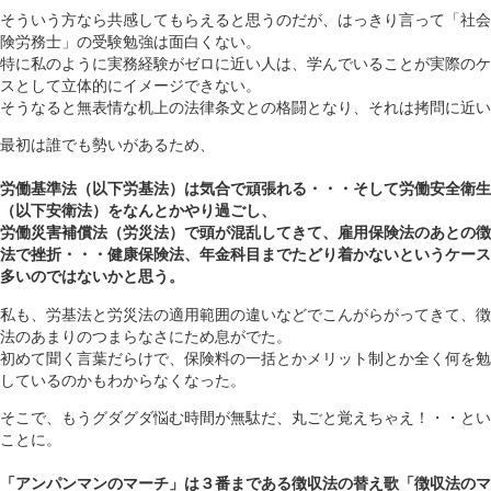
そういう方なら共感してもらえると思うのだが、はっきり言って「社会
険労務士」の受験勉強は面白くない。
特に私のように実務経験がゼロに近い人は、学んでいることが実際のケ
スとして立体的にイメージできない。
そうなると無表情な机上の法律条文との格闘となり、それは拷問に近い
最初は誰でも勢いがあるため、
労働基準法（以下労基法）は気合で頑張れる・・・そして労働安全衛生
（以下安衛法）をなんとかやり過ごし、
労働災害補償法（労災法）で頭が混乱してきて、雇用保険法のあとの徴
法で挫折・・・健康保険法、年金科目までたどり着かないというケース
多いのではないかと思う。
私も、労基法と労災法の適用範囲の違いなどでこんがらがってきて、徴
法のあまりのつまらなさにため息がでた。
初めて聞く言葉だらけで、保険料の一括とかメリット制とか全く何を勉
しているのかもわからなくなった。
そこで、もうグダグダ悩む時間が無駄だ、丸ごと覚えちゃえ！・・とい
ことに。
「アンパンマンのマーチ」は３番まである徴収法の替え歌「徴収法のマ