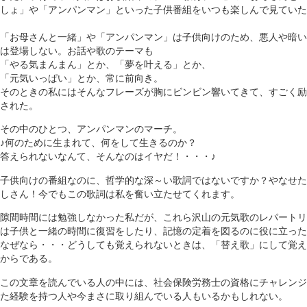
しょ」や「アンパンマン」といった子供番組をいつも楽しんで見ていた
「お母さんと一緒」や「アンパンマン」は子供向けのため、悪人や暗い
は登場しない。お話や歌のテーマも
「やる気まんまん」とか、「夢を叶える」とか、
「元気いっぱい」とか、常に前向き。
そのときの私にはそんなフレーズが胸にビンビン響いてきて、すごく励
された。
その中のひとつ、アンパンマンのマーチ。
♪何のために生まれて、何をして生きるのか？
答えられないなんて、そんなのはイヤだ！・・・♪
子供向けの番組なのに、哲学的な深～い歌詞ではないですか？やなせた
しさん！今でもこの歌詞は私を奮い立たせてくれます。
隙間時間には勉強しなかった私だが、これら沢山の元気歌のレパートリ
は子供と一緒の時間に復習をしたり、記憶の定着を図るのに役に立った
なぜなら・・・どうしても覚えられないときは、「替え歌」にして覚え
からである。
この文章を読んでいる人の中には、社会保険労務士の資格にチャレンジ
た経験を持つ人や今まさに取り組んでいる人もいるかもしれない。