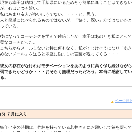
現在も幸子は結婚して千葉県にいるためそう簡単に逢うことはできない
が、心はいつも近い。
私はあまり友人が多いほうでない。・・・と、思う。
人と簡単に比べられるものではないが、「狭く、深い」方ではないかと
っている。
後になってコーチングを学んで確信したが、幸子はあのとき私にとって
璧なコーチだった。
こちらからメールしないと特に何もなく、私がくじけそうになり「あき
めないメール」を送ると即座に励ましの言葉が返ってくる・・・
彼女の存在がなければモチベーションをあのように高く保ち続けながら
習できたかどうか・・・おそらく無理だっただろう。本当に感謝してい
る。
ページ最
(5) ７月に入り
毎年七夕の時期は、竹林を持っている若井さんにお願いして笹を譲って