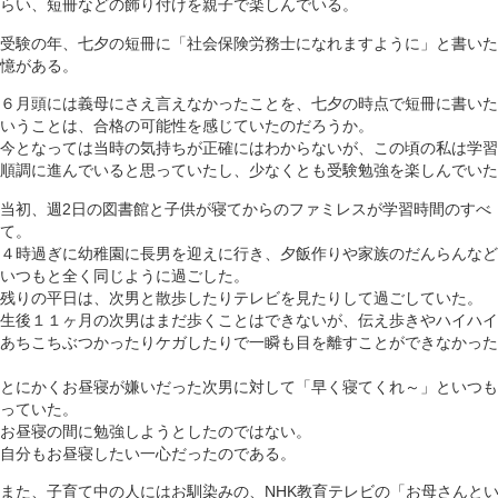
らい、短冊などの飾り付けを親子で楽しんでいる。
受験の年、七夕の短冊に「社会保険労務士になれますように」と書いた
憶がある。
６月頭には義母にさえ言えなかったことを、七夕の時点で短冊に書いた
いうことは、合格の可能性を感じていたのだろうか。
今となっては当時の気持ちが正確にはわからないが、この頃の私は学習
順調に進んでいると思っていたし、少なくとも受験勉強を楽しんでいた
当初、週2日の図書館と子供が寝てからのファミレスが学習時間のすべ
て。
４時過ぎに幼稚園に長男を迎えに行き、夕飯作りや家族のだんらんなど
いつもと全く同じように過ごした。
残りの平日は、次男と散歩したりテレビを見たりして過ごしていた。
生後１１ヶ月の次男はまだ歩くことはできないが、伝え歩きやハイハイ
あちこちぶつかったりケガしたりで一瞬も目を離すことができなかった
とにかくお昼寝が嫌いだった次男に対して「早く寝てくれ～」といつも
っていた。
お昼寝の間に勉強しようとしたのではない。
自分もお昼寝したい一心だったのである。
また、子育て中の人にはお馴染みの、NHK教育テレビの「お母さんと