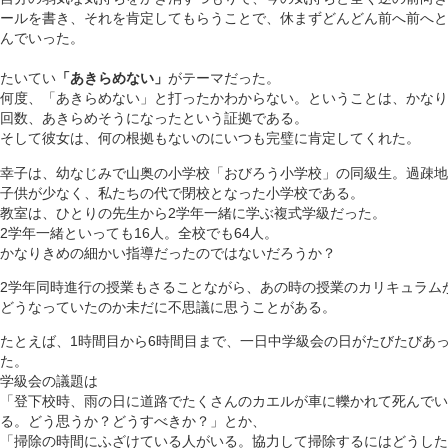
ールを書き、それを肯定してもらうことで、休まずどんどん前へ前へと
んでいった。
たいてい
「あきらめない」
がテーマだった。
何度、「あきらめない」と打ったかわからない。ということは、かなり
回数、あきらめそうになったという証拠である。
そして彼女は、何の根拠もないのにいつも完璧に肯定してくれた。
幸子は、幼なじみで山奥の小学校「おびろう小学校」の同級生。過疎地
子供が少なく、私たちの代で閉校となった小学校である。
教室は、ひとりの先生から2学年一緒に学ぶ複式学級だった。
2学年一緒といっても16人。全校でも64人。
かなりきめの細かい指導だったのではないだろうか？
2学年同時進行の授業もさることながら、あの時の授業のカリキュラム
どうなっていたのか未だに不思議に思うことがある。
たとえば、1時間目から6時間目まで、一日中学級会の日がたびたびあ
た。
学級会の議題は
「登下校時、雨の日に道路でたくさんのカエルが車に轢かれて死んでい
る。どう思うか？どうすべきか？」とか、
「掃除の時間にふざけている人がいる。協力して掃除するにはどうした