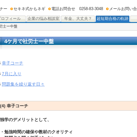
ナー
セキネ式かもネギ
電話お問合せ 0258-83-3048
メールお問い合
プロフィール
企業の悩み相談室
年金、大丈夫？
超短期合格の軌跡
社労士ー中盤
4ケ月で社労士ー中盤
4
幸子コーチ
5
7月に入り
6
問題集を繰り返す日々
(4) 幸子コーチ
独学のデメリットとして、
・勉強時間の確保や教材のクオリティ