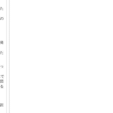
た
の
発
た
っ
んで
団
る
距