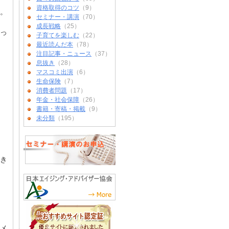
資格取得のコツ
（9）
。
セミナー・講演
（70）
成長戦略
（25）
っ
子育てを楽しむ
（22）
最近読んだ本
（78）
注目記事・ニュース
（37）
息抜き
（28）
マスコミ出演
（6）
生命保険
（7）
消費者問題
（17）
年金・社会保障
（26）
書籍・寄稿・掲載
（9）
未分類
（195）
き
メ