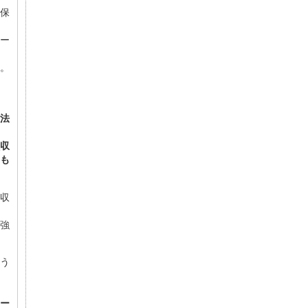
保
ー
。
法
収
も
収
強
う
ー