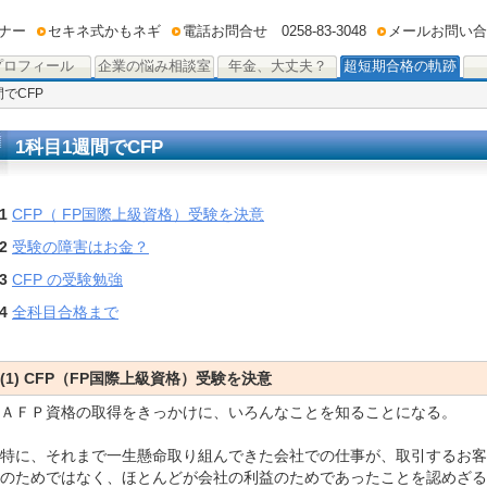
ナー
セキネ式かもネギ
電話お問合せ 0258-83-3048
メールお問い合
プロフィール
企業の悩み相談室
年金、大丈夫？
超短期合格の軌跡
間でCFP
1科目1週間でCFP
1
CFP（ FP国際上級資格）受験を決意
2
受験の障害はお金？
3
CFP の受験勉強
4
全科目合格まで
(1) CFP（
FP国際上級資格）受験を決意
ＡＦＰ資格の取得をきっかけに、いろんなことを知ることになる。
特に、それまで一生懸命取り組んできた会社での仕事が、取引するお客
のためではなく、ほとんどが会社の利益のためであったことを認めざる