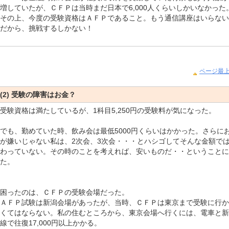
増していたが、ＣＦＰは当時まだ日本で
6,000人くらいしかいなかった
その上、今度の受験資格はＡＦＰであること。もう通信講座はいらない
だから、挑戦するしかない！
ページ最
(2) 受験の障害はお金？
受験資格は満たしているが、
1科目5,250円の受験料が気になった。
でも、勤めていた時、飲み会は最低
5000円くらいはかかった。さらに
が嫌いじゃない私は、2次会、3次会・・・とハシゴしてそんな金額で
わっていない。その時のことを考えれば、安いものだ・・ということに
た。
困ったのは、ＣＦＰの受験会場だった。
ＡＦＰ試験は新潟会場があったが、当時、ＣＦＰは東京まで受験に行か
くてはならない。私の住むところから、東京会場へ行くには、電車と新
線で往復
17,000円以上かかる。