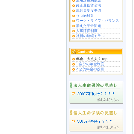
雇用対策助成金
改正最低賃金法
裁判員制度準備
うつ病対策
ワーク・ライフ・バランス
消えた年金問題
人事評価制度
社員の運転モラル
年金、大丈夫？ top
1.自分の年金制度
2.公的年金の役目