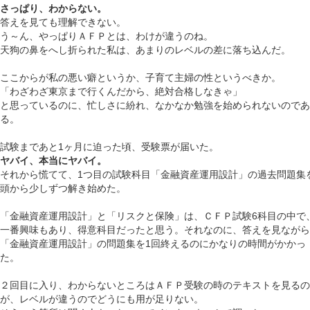
さっぱり、わからない。
答えを見ても理解できない。
う～ん、やっぱりＡＦＰとは、わけが違うのね。
天狗の鼻をへし折られた私は、あまりのレベルの差に落ち込んだ。
ここからが私の悪い癖というか、子育て主婦の性というべきか。
「わざわざ東京まで行くんだから、絶対合格しなきゃ」
と思っているのに、忙しさに紛れ、なかなか勉強を始められないのであ
る。
試験まであと
1ヶ月に迫った頃、受験票が届いた。
ヤバイ、本当にヤバイ。
それから慌てて、
1つ目の試験科目「金融資産運用設計」の過去問題集
頭から少しずつ解き始めた。
「金融資産運用設計」と「リスクと保険」は、ＣＦＰ試験
6科目の中で
一番興味もあり、得意科目だったと思う。それなのに、答えを見ながら
「金融資産運用設計」の問題集を1回終えるのにかなりの時間がかかっ
た。
２回目に入り、わからないところはＡＦＰ受験の時のテキストを見るの
が、レベルが違うのでどうにも用が足りない。