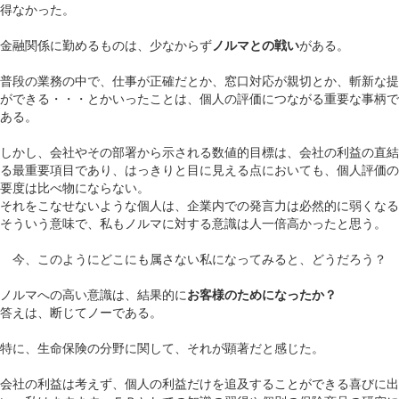
得なかった。
金融関係に勤めるものは、少なからず
ノルマとの戦い
がある。
普段の業務の中で、仕事が正確だとか、窓口対応が親切とか、斬新な提
ができる・・・とかいったことは、個人の評価につながる重要な事柄で
ある。
しかし、会社やその部署から示される数値的目標は、会社の利益の直結
る最重要項目であり、はっきりと目に見える点においても、個人評価の
要度は比べ物にならない。
それをこなせないような個人は、企業内での発言力は必然的に弱くなる
そういう意味で、私もノルマに対する意識は人一倍高かったと思う。
今、このようにどこにも属さない私になってみると、どうだろう？
ノルマへの高い意識は、結果的に
お客様のためになったか？
答えは、断じてノーである。
特に、生命保険の分野に関して、それが顕著だと感じた。
会社の利益は考えず、個人の利益だけを追及することができる喜びに出