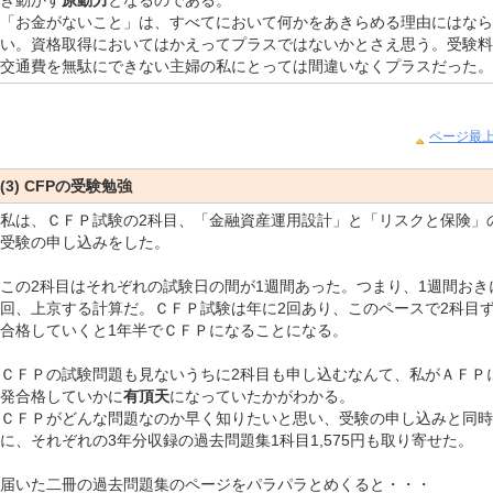
「お金がないこと」は、すべてにおいて何かをあきらめる理由にはなら
い。資格取得においてはかえってプラスではないかとさえ思う。受験料
交通費を無駄にできない主婦の私にとっては間違いなくプラスだった。
ページ最
(3) CFP
の受験勉強
私は、ＣＦＰ試験の
2科目、「金融資産運用設計」と「リスクと保険」
受験の申し込みをした。
この
2科目はそれぞれの試験日の間が1週間あった。つまり、1週間おき
回、上京する計算だ。ＣＦＰ試験は年に2回あり、このペースで2科目
合格していくと1年半でＣＦＰになることになる。
ＣＦＰの試験問題も見ないうちに
2科目も申し込むなんて、私がＡＦＰ
発合格していかに
有頂天
になっていたかがわかる。
ＣＦＰがどんな問題なのか早く知りたいと思い、受験の申し込みと同時
に、それぞれの
3年分収録の過去問題集1科目1,575円も取り寄せた。
届いた二冊の過去問題集のページをパラパラとめくると・・・