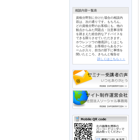
相談内容一覧表
資格分野別に分けた場合の相談内
容は、次の通りです。もちろん、
どの資格分野のお客様にも、他の
観点からみた問題点・注意事項等
を踏まえた総合的なアドバイスを
できる限りさせていただきます。
ホウレンソウの徹底詳しくはこち
らへこの前、お客様からあるクレ
ームが入り、担当の部下に事情を
聞いたところ、きちんと報告せ
ず、１人で抱え込んでいたことが
詳しくはこちら＞＞
分かりました。そこで、いわゆる
「ホウ・レン・ソウ（報告、連
絡、相談）」を徹底させる方法が
あれば、教えてくださ
い・・・・・・・社員の多重債務
問題詳しくはこちらへある社員
が、サラ金から多額の借金をして
いるとの噂を聞きました。先日、
職場にも取り立てと思われる電話
が来たそうです。本人は至って真
面．
­．
­．