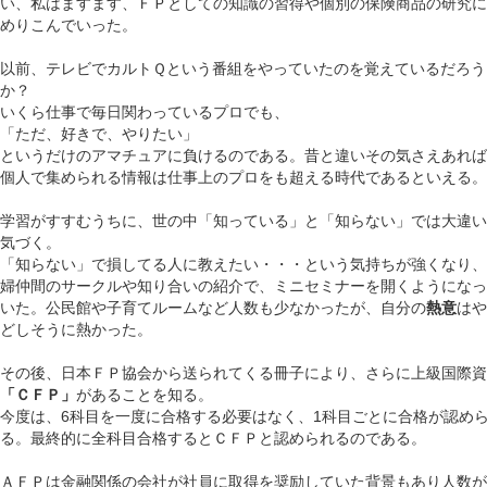
い、私はますます、ＦＰとしての知識の習得や個別の保険商品の研究に
めりこんでいった。
以前、テレビでカルトＱという番組をやっていたのを覚えているだろう
か？
いくら仕事で毎日関わっているプロでも、
「ただ、好きで、やりたい」
というだけのアマチュアに負けるのである。昔と違いその気さえあれば
個人で集められる情報は仕事上のプロをも超える時代であるといえる。
学習がすすむうちに、世の中「知っている」と「知らない」では大違い
気づく。
「知らない」で損してる人に教えたい・・・という気持ちが強くなり、
婦仲間のサークルや知り合いの紹介で、ミニセミナーを開くようになっ
いた。公民館や子育てルームなど人数も少なかったが、自分の
熱意
はや
どしそうに熱かった。
その後、日本ＦＰ協会から送られてくる冊子により、さらに上級国際資
「ＣＦＰ」
があることを知る。
今度は、
6科目を一度に合格する必要はなく、1科目ごとに合格が認め
る。最終的に全科目合格するとＣＦＰと認められるのである。
ＡＦＰは金融関係の会社が社員に取得を奨励していた背景もあり人数が