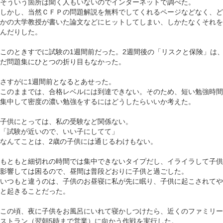
そういう箇所は聞く人もいないのでインターネットで調べた。
しかし、当然ＣＦＰの問題解説を無料でしてくれるページなどなく、ど
かの大学教授が書いた論文などにヒットしてしまい、しかたなくそれを
んだりした。
このときすでに試験の
1週間前だった。2週間後の「リスクと保険」は
だ問題集にひとつの折り目もなかった。
さすがに
1週間前となるとあせった。
このままでは、合格レベルには到達できない。そのため、短い勉強時間
集中して密度の濃い勉強をするにはどうしたらいいか考えた。
子供にとっては、私の受験など関係ない。
「試験が近いので、いい子にしてて」
なんてことは、
2歳の子供には通じるわけもない。
もともと細切れの時間では集中できないタイプだし、イライラして子供
影響しては困るので、昼間は普段どおりに子供と過ごした。
いつもと違うのは、子供のお昼寝に私が先に眠り、子供に起こされてや
と起きることだった。
この頃、夜に子供をお風呂にいれて寝かしつけたら、近くのファミリー
ストラン（翌朝
5時まで営業）に向かう作戦を実行した。