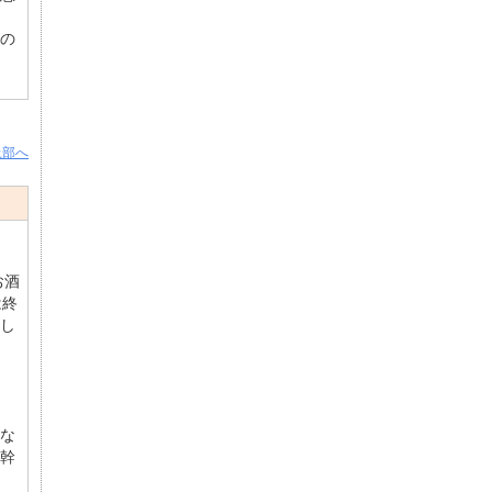
。
の
上部へ
お酒
は終
し
な
幹