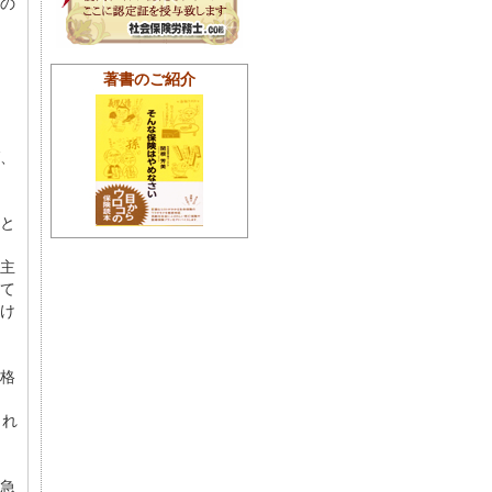
の
著書のご紹介
、
と
主
て
け
格
られ
急