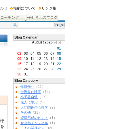
わせ
報酬について
リンク集
コーチング
FPせきねのブログ
Blog Calendar
August 2026
01
02
03
04
05
06
07
08
09
10
11
12
13
14
15
16
17
18
19
20
21
22
23
24
25
26
27
28
29
30
31
Blog Category
健康作り
（11）
最近見た映画
（14）
小千谷自慢
（17）
先人に学ぶ
（5）
人間関係の心理学
（2）
その他
（21）
資産形成のヒント
（1）
様
せきねチャンネル
（1）
を
日々の業務から
（69）