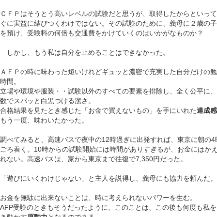
ＣＦＰはそうとう高いレベルの試験だと思うが、取得したからといって
ぐに実益に結びつくわけではない。その試験のために、義母に２歳の子
を預け、受験料の何倍も交通費をかけていくのはいかがなものか？
しかし、もう私は自分を止めることはできなかった。
ＡＦＰの時に味わった短いけれどギュッと濃密で充実した自分だけの勉
時間。
立場や環境や服装・・試験以外のすべての要素を排除し、全く公平に、
数でスパッと白黒つける潔さ。
合格結果を見たとき感じた「お金で買えないもの」を手にいれた
達成感
もう一度、味わいたかった。
調べてみると、高速バスで夜中の
12時過ぎに出発すれば、東京に朝の4
ごろ着く。10時からの試験開始には時間がありすぎるが、お金にはか
れない。高速バスは、家から東京まで往復で7,350円だった。
「遊びにいくわけじゃない」と主人を説得し、義母にも協力を頼んだ。
お金を無駄に出来ないことは、時に考えられないパワーを生む。
AFP受験のときもそうだったように、このことは、この後も何度も私を
き動かす
原動力
となるのである。