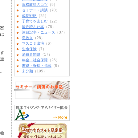
資格取得のコツ
（9）
セミナー・講演
（70）
成長戦略
（25）
子育てを楽しむ
（22）
最近読んだ本
（78）
案
注目記事・ニュース
（37）
は
息抜き
（28）
マスコミ出演
（6）
生命保険
（7）
す
消費者問題
（17）
重
年金・社会保障
（26）
書籍・寄稿・掲載
（9）
。
未分類
（195）
会