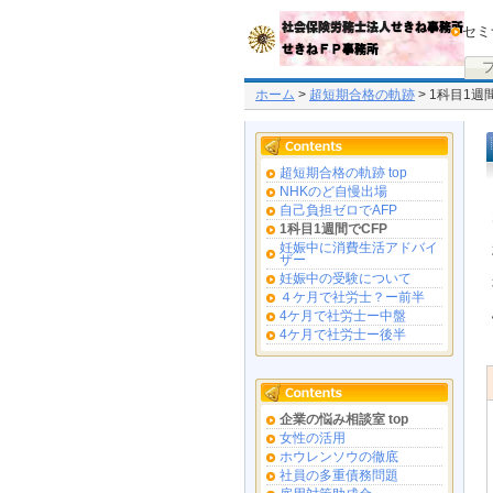
セミ
ホーム
>
超短期合格の軌跡
> 1科目1週
超短期合格の軌跡 top
NHKのど自慢出場
自己負担ゼロでAFP
1科目1週間でCFP
妊娠中に消費生活アドバイ
ザー
妊娠中の受験について
４ケ月で社労士？ー前半
4ケ月で社労士ー中盤
4ケ月で社労士ー後半
企業の悩み相談室 top
女性の活用
ホウレンソウの徹底
社員の多重債務問題