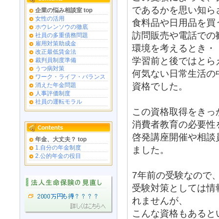
であるかを思い知ら
企業の悩み相談室 top
女性の活用
食料品や日用品を買
ホウレンソウの徹底
訪問販売や電話での
社員の多重債務問題
雇用対策助成金
環境を考えるとき・
改正最低賃金法
学習前と後ではとら
裁判員制度準備
うつ病対策
何気ない日常生活の
ワーク・ライフ・バランス
資格でした。
消えた年金問題
人事評価制度
社員の運転モラル
この資格取得をきっ
消費者教育の必要性
啓発講座開催や相談
年金、大丈夫？ top
1.自分の年金制度
ました。
2.公的年金の役目
7年前の受験なので
受験対策としては情
れませんが、
こんな資格もあると