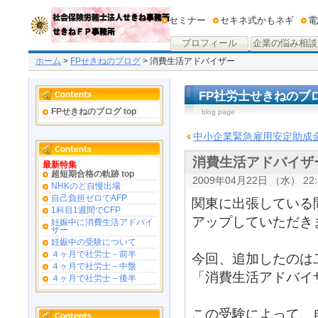
セミナー
セキネ式かもネギ
電
プロフィール
企業の悩み相談
ホーム
>
FPせきねのブログ
> 消費生活アドバイザー
FP社労士せきねのブ
FPせきねのブログ top
blog page
中小企業緊急雇用安定助成
消費生活アドバイザ
最新特集
超短期合格の軌跡 top
2009年04月22日 （水） 22:
NHKのど自慢出場
自己負担ゼロでAFP
関東に出張している
1科目1週間でCFP
アップしていただき
妊娠中に消費生活アドバイ
ザー
妊娠中の受験について
４ヶ月で社労士－前半
今回、追加したのは
４ヶ月で社労士－中盤
「消費生活アドバイ
４ヶ月で社労士－後半
この受験によって、