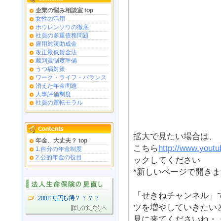
企業の悩み相談室 top
女性の活用
ホウレンソウの徹底
社員の多重債務問題
雇用対策助成金
改正最低賃金法
裁判員制度準備
うつ病対策
ワーク・ライフ・バランス
消えた年金問題
人事評価制度
社員の運転モラル
拡大で見たい場合は、
年金、大丈夫？ top
こちら
http://www.yout
1.自分の年金制度
2.公的年金の役目
ックしてください
*新しいページで開き
「せきねチャンネル」
ツを増やしていきたい
見に来てくださいね・