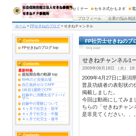
セミナー
セキネ式かもネギ
電
プロフィール
企業の悩み相談
ホーム
>
FPせきねのブログ
> せきねチャンネル
FP社労士せきねのブ
FPせきねのブログ top
blog page
せきねチャンネル1
2009年08月18日 （火） 18:
最新特集
超短期合格の軌跡 top
2009年4月27日に
NHKのど自慢出場
普及功績者の表彰状の
自己負担ゼロでAFP
1科目1週間でCFP
掲載しました。
妊娠中に消費生活アドバイ
ザー
今回は動画にしてみま
妊娠中の受験について
ちらの「せきねチャン
４ヶ月で社労士－前半
是非見てください。、
４ヶ月で社労士－中盤
４ヶ月で社労士－後半