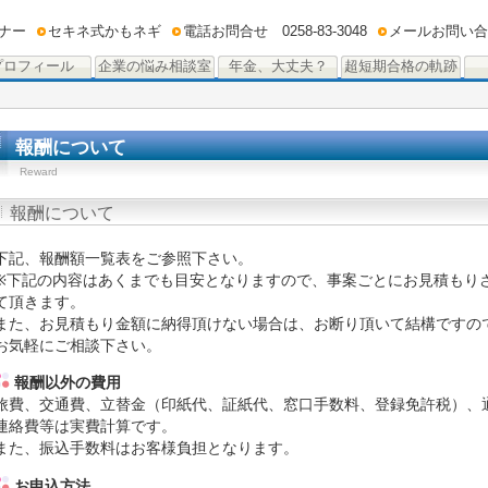
ナー
セキネ式かもネギ
電話お問合せ 0258-83-3048
メールお問い合
プロフィール
企業の悩み相談室
年金、大丈夫？
超短期合格の軌跡
報酬について
Reward
報酬について
下記、報酬額一覧表をご参照下さい。
※下記の内容はあくまでも目安となりますので、事案ごとにお見積もり
て頂きます。
また、お見積もり金額に納得頂けない場合は、お断り頂いて結構ですの
お気軽にご相談下さい。
報酬以外の費用
旅費、交通費、立替金（印紙代、証紙代、窓口手数料、登録免許税）、
連絡費等は実費計算です。
また、振込手数料はお客様負担となります。
お申込方法