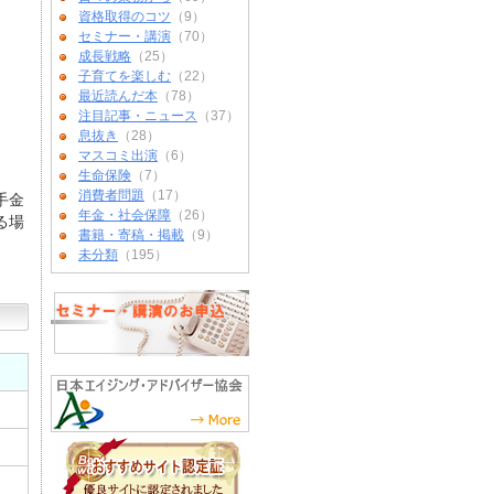
資格取得のコツ
（9）
セミナー・講演
（70）
成長戦略
（25）
子育てを楽しむ
（22）
最近読んだ本
（78）
注目記事・ニュース
（37）
息抜き
（28）
マスコミ出演
（6）
生命保険
（7）
消費者問題
（17）
手金
年金・社会保障
（26）
る場
書籍・寄稿・掲載
（9）
未分類
（195）
）