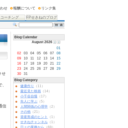
わせ
報酬について
リンク集
コーチング
FPせきねのブログ
Blog Calendar
August 2026
01
02
03
04
05
06
07
08
09
10
11
12
13
14
15
16
17
18
19
20
21
22
23
24
25
26
27
28
29
させ
30
31
Blog Category
で、
健康作り
（11）
最近見た映画
（14）
小千谷自慢
（17）
先人に学ぶ
（5）
通信
人間関係の心理学
（2）
その他
（21）
資産形成のヒント
（1）
せきねチャンネル
（1）
日々の業務から
（69）