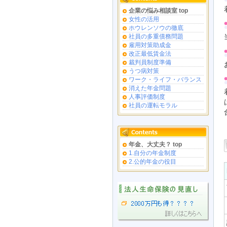
企業の悩み相談室 top
女性の活用
ホウレンソウの徹底
社員の多重債務問題
雇用対策助成金
改正最低賃金法
裁判員制度準備
うつ病対策
ワーク・ライフ・バランス
消えた年金問題
人事評価制度
社員の運転モラル
年金、大丈夫？ top
1.自分の年金制度
2.公的年金の役目