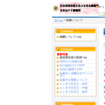
セミ
ホーム
> 報酬について
報酬について top
最新特集
超短期合格の軌跡 top
NHKのど自慢出場
自己負担ゼロでAFP
1科目1週間でCFP
妊娠中に消費生活アドバイ
ザー
妊娠中の受験について
４ヶ月で社労士－前半
４ヶ月で社労士－中盤
４ヶ月で社労士－後半