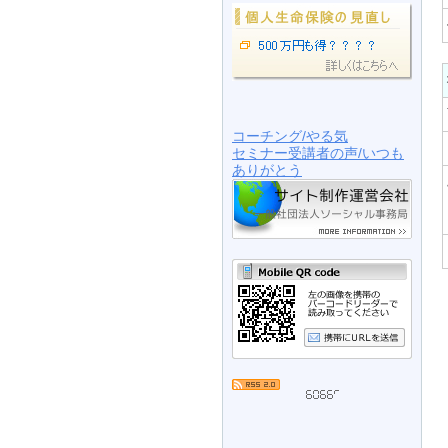
コーチング/やる気
セミナー受講者の声/いつも
ありがとう