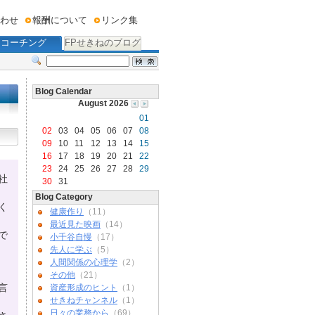
わせ
報酬について
リンク集
コーチング
FPせきねのブログ
Blog Calendar
August 2026
01
02
03
04
05
06
07
08
09
10
11
12
13
14
15
16
17
18
19
20
21
22
23
24
25
26
27
28
29
社
30
31
Blog Category
く
健康作り
（11）
最近見た映画
（14）
で
小千谷自慢
（17）
先人に学ぶ
（5）
人間関係の心理学
（2）
その他
（21）
言
資産形成のヒント
（1）
せきねチャンネル
（1）
日々の業務から
（69）