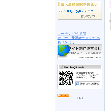
コーチング/やる気
セミナー受講者の声/いつも
ありがとう