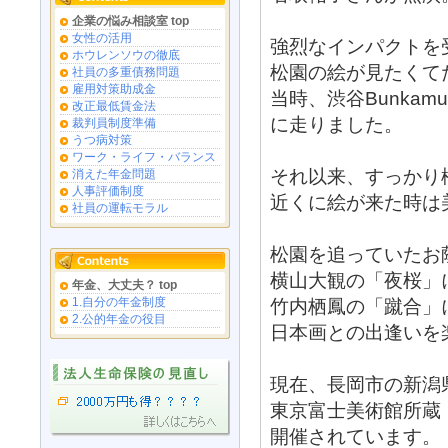
企業の悩み相談室 top
女性の活用
強烈なインパクトを
ホウレンソウの徹底
松園の絵が見たくて
社員の多重債務問題
雇用対策助成金
当時、渋谷Bunka
改正最低賃金法
に走りました。
裁判員制度準備
うつ病対策
ワーク・ライフ・バランス
それ以来、すっかり
消えた年金問題
人事評価制度
近くに絵が来た時は
社員の運転モラル
松園を追っていたお
横山大観の「夜桜」
年金、大丈夫？ top
1.自分の年金制度
竹内栖鳳の「蹴合」
2.公的年金の役目
日本画との出逢いを
現在、長岡市の新潟
東京富士美術館所蔵
開催されています。