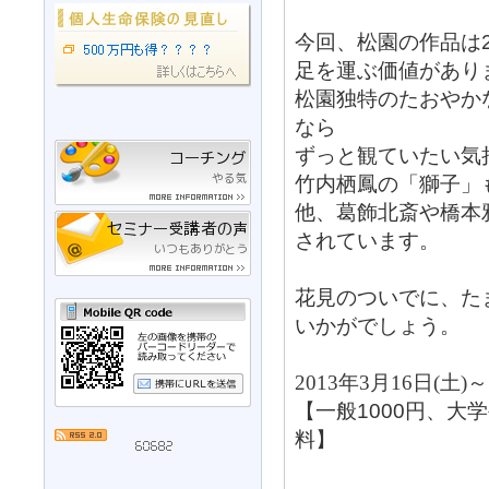
今回、松園の作品は
足を運ぶ価値があり
松園独特のたおやか
なら
ずっと観ていたい気
竹内栖鳳の「獅子」
他、葛飾北斎や橋本
されています。
花見のついでに、た
いかがでしょう。
2013
年
3
月
16
日
(
土
)
～
【一般1000円、大
料】