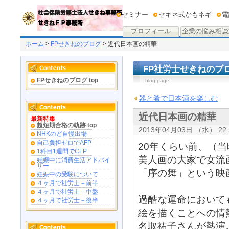
セミナー
セキネ式かもネギ
電
プロフィール
企業の悩み相談
ホーム
>
FPせきねのブログ
> 近代日本画の精華
FP社労士せきねのブ
FPせきねのブログ top
blog page
器と肴で日本酒を楽しむ
近代日本画の精華
最新特集
超短期合格の軌跡 top
2013年04月03日 （水） 22:
NHKのど自慢出場
自己負担ゼロでAFP
20年くらい前、（
1科目1週間でCFP
美人画の大家で女流
妊娠中に消費生活アドバイ
ザー
「序の舞」という映
妊娠中の受験について
４ヶ月で社労士－前半
４ヶ月で社労士－中盤
過酷な運命において
４ヶ月で社労士－後半
絵を描くことへの情
名取祐子さんが熱演