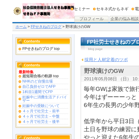
セミナー
セキネ式かもネギ
電
プロフィール
企業の悩み相談
ホーム
>
FPせきねのブログ
> 野球漬けのGW
FP社労士せきねのブ
FPせきねのブログ top
blog page
採用と人材定着のツボ
野球漬けのGW
最新特集
超短期合格の軌跡 top
2011年05月08日 （日） 10:
NHKのど自慢出場
自己負担ゼロでAFP
毎年GWは家族で旅
1科目1週間でCFP
今年はずーーーっと
妊娠中に消費生活アドバイ
ザー
6年生の長男の少年
妊娠中の受験について
４ヶ月で社労士－前半
４ヶ月で社労士－中盤
低学年から平日3日
４ヶ月で社労士－後半
土日を野球の練習に
やっと迎えた6年生