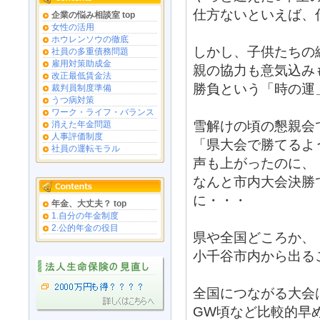
仕方ないといえば、
企業の悩み相談室 top
女性の活用
ホウレンソウの徹底
しかし、子供たちの
社員の多重債務問題
雇用対策助成金
親の協力も意気込み
改正最低賃金法
勝負という「時の運
裁判員制度準備
うつ病対策
ワーク・ライフ・バランス
雪解けの頃の懇親会
消えた年金問題
人事評価制度
「県大会で勝てるよ
社員の運転モラル
声も上がったのに、
なんと市内大会決勝
に・・・
年金、大丈夫？ top
1.自分の年金制度
2.公的年金の役目
県や全国どころか、
小千谷市内から出る
全国につながる大会
GW頃など比較的早