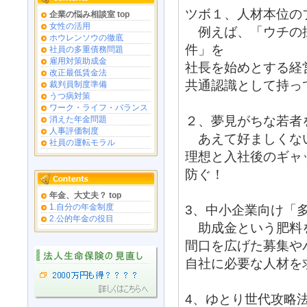
ツボ１、人材本位の
企業の悩み相談室 top
女性の活用
例えば、「ウチの
ホウレンソウの徹底
件」を
社員の多重債務問題
雇用対策助成金
社長を始めとする経
改正最低賃金法
共通認識として持っ
裁判員制度準備
うつ病対策
ワーク・ライフ・バランス
２、夢見がちな若者
消えた年金問題
人事評価制度
あえて好ましくな
社員の運転モラル
理想と入社後のギャ
防ぐ！
年金、大丈夫？ top
1.自分の年金制度
3、中小企業向け「
2.公的年金の役目
助成金という肥料
間口を広げた募集や
自社に必要な人材を
4、ゆとり世代攻略