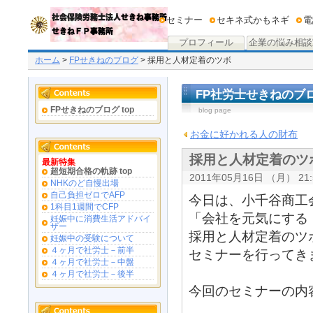
セミナー
セキネ式かもネギ
電
プロフィール
企業の悩み相談
ホーム
>
FPせきねのブログ
> 採用と人材定着のツボ
FP社労士せきねのブ
FPせきねのブログ top
blog page
お金に好かれる人の財布
採用と人材定着のツ
最新特集
超短期合格の軌跡 top
2011年05月16日 （月） 21:
NHKのど自慢出場
自己負担ゼロでAFP
今日は、小千谷商工
1科目1週間でCFP
「会社を元気にする
妊娠中に消費生活アドバイ
ザー
採用と人材定着のツ
妊娠中の受験について
４ヶ月で社労士－前半
セミナーを行ってき
４ヶ月で社労士－中盤
４ヶ月で社労士－後半
今回のセミナーの内