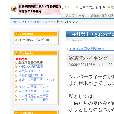
セミナー
セキネ式かもネギ
電
プロフィール
企業の悩み相談
ホーム
>
FPせきねのブログ
> 家族でハイキング
FP社労士せきねのブ
FPせきねのブログ top
blog page
トキめき国体新潟ボランテ
家族でハイキング
最新特集
超短期合格の軌跡 top
2009年09月26日 （土） 09:
NHKのど自慢出場
自己負担ゼロでAFP
1科目1週間でCFP
シルバーウィークが
妊娠中に消費生活アドバイ
また週末がきてしま
ザー
妊娠中の受験について
４ヶ月で社労士－前半
私としては、
４ヶ月で社労士－中盤
４ヶ月で社労士－後半
子供たちの夏休みが
ホッとしたのもつか