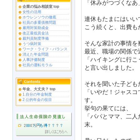
「休みがつづくなあ
企業の悩み相談室 top
女性の活用
ホウレンソウの徹底
連休もたまにはいい
社員の多重債務問題
こう続くと、出費も
雇用対策助成金
改正最低賃金法
裁判員制度準備
そんな家計の事情を
うつ病対策
ワーク・ライフ・バランス
最近、職場の関係で
消えた年金問題
「ハイキングに行こ
人事評価制度
社員の運転モラル
と言い出しました。
それを聞いた子ども
年金、大丈夫？ top
「いやだ！ジャスコ
1.自分の年金制度
す。
2.公的年金の役目
挙句の果てには、
「パパとママ、二人
末。