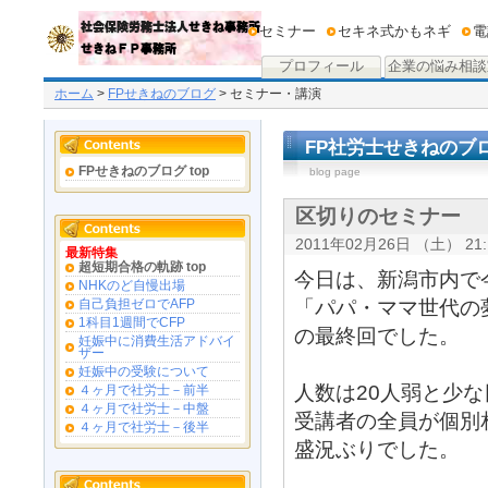
セミナー
セキネ式かもネギ
電
プロフィール
企業の悩み相談
ホーム
>
FPせきねのブログ
> セミナー・講演
FP社労士せきねのブ
FPせきねのブログ top
blog page
区切りのセミナー
2011年02月26日 （土） 21:
最新特集
超短期合格の軌跡 top
今日は、新潟市内で
NHKのど自慢出場
「パパ・ママ世代の
自己負担ゼロでAFP
1科目1週間でCFP
の最終回でした。
妊娠中に消費生活アドバイ
ザー
妊娠中の受験について
人数は20人弱と少
４ヶ月で社労士－前半
４ヶ月で社労士－中盤
受講者の全員が個別
４ヶ月で社労士－後半
盛況ぶりでした。