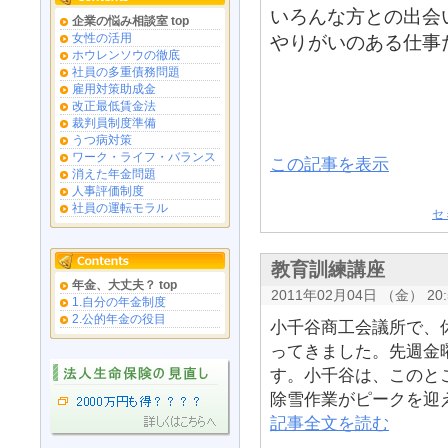
いろんな方との出会
企業の悩み相談室 top
女性の活用
やりがいのある仕事
ホウレンソウの徹底
社員の多重債務問題
雇用対策助成金
改正最低賃金法
裁判員制度準備
うつ病対策
ワーク・ライフ・バランス
この記事を表示
消えた年金問題
人事評価制度
社員の運転モラル
セ
教育訓練講座
年金、大丈夫？ top
2011年02月04日 （金） 20:
1.自分の年金制度
2.公的年金の役目
小千谷商工会議所で、
ってきました。先週金
す。小千谷は、このと
除雪作業がピークを迎え
記事全文を読む