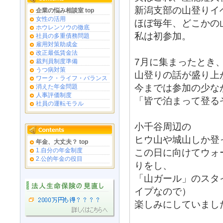
新潟支部の山登りイ
企業の悩み相談室 top
女性の活用
ほぼ毎年、どこかの
ホウレンソウの徹底
私は初参加。
社員の多重債務問題
雇用対策助成金
改正最低賃金法
7月に集まったとき
裁判員制度準備
うつ病対策
山登りの話が盛り上
ワーク・ライフ・バランス
今までは参加の少な
消えた年金問題
人事評価制度
「皆で泊まって登る
社員の運転モラル
小千谷周辺の
ヒウ山や城山しか登
年金、大丈夫？ top
1.自分の年金制度
この日に向けてウォ
2.公的年金の役目
りをし、
「山ガール」のスタ
イプなので）
楽しみにしていまし