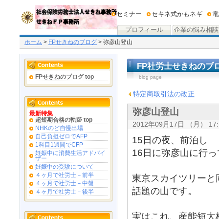
セミナー
セキネ式かもネギ
電
プロフィール
企業の悩み相談
ホーム
>
FPせきねのブログ
> 弥彦山登山
FP社労士せきねのブ
FPせきねのブログ top
blog page
特定商取引法の改正
弥彦山登山
最新特集
超短期合格の軌跡 top
2012年09月17日 （月） 17:
NHKのど自慢出場
自己負担ゼロでAFP
15日の夜、前泊し
1科目1週間でCFP
16日に弥彦山に行
妊娠中に消費生活アドバイ
ザー
妊娠中の受験について
４ヶ月で社労士－前半
東京スカイツリーと
４ヶ月で社労士－中盤
話題の山です。
４ヶ月で社労士－後半
実はこれ、産能短大