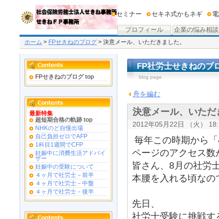
セミナー
セキネ式かもネギ
電
プロフィール
企業の悩み相談
ホーム
>
FPせきねのブログ
> 決意メール、いただきました。
FP社労士せきねのブ
FPせきねのブログ top
blog page
舟を編む
決意メール、いただ
最新特集
超短期合格の軌跡 top
2012年05月22日 （火） 18:
NHKのど自慢出場
自己負担ゼロでAFP
毎年この時期から「
1科目1週間でCFP
ページのアクセス数
妊娠中に消費生活アドバイ
ザー
皆さん、8月の社労
妊娠中の受験について
４ヶ月で社労士－前半
本腰を入れる頃なの
４ヶ月で社労士－中盤
４ヶ月で社労士－後半
先日、
社労士受験に挑戦す