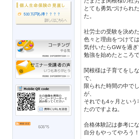
たまたま関根様の社
とても勇気づけられ
た。
社労士の受験を決めた
色々と理由をつけて
気付いたらGWを過ぎ
勉強を始めたところ
関根様は子育てをし
で、
限られた時間の中で
が、
それでも4ヶ月という
たのですよね。
合格体験記は参考に
自分もやってやろう