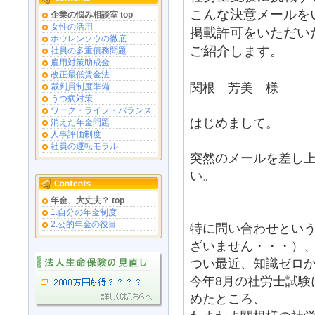
こんな決意メールを
企業の悩み相談室 top
女性の活用
掲載許可をいただい
ホウレンソウの徹底
ご紹介します。
社員の多重債務問題
雇用対策助成金
改正最低賃金法
関根 芳美 様
裁判員制度準備
うつ病対策
ワーク・ライフ・バランス
はじめまして。
消えた年金問題
人事評価制度
社員の運転モラル
突然のメールを差し
い。
年金、大丈夫？ top
1.自分の年金制度
2.公的年金の役目
特に問い合わせとい
ざいません・・・）
つい最近、知識ゼロ
今年8月の社労士試験
めたところ、