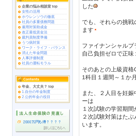
した
企業の悩み相談室 top
女性の活用
ホウレンソウの徹底
でも、それらの挑戦
社員の多重債務問題
雇用対策助成金
ます
改正最低賃金法
裁判員制度準備
うつ病対策
ファイナンシャルプ
ワーク・ライフ・バランス
自己負担ゼロで正味
消えた年金問題
人事評価制度
社員の運転モラル
そのあとの上級資格C
1科目１週間～１か
年金、大丈夫？ top
1.自分の年金制度
また、２人目を妊娠
2.公的年金の役目
ーは
１次試験の学習期間
２次試験対策はたぶ
います。