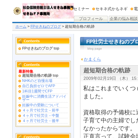
セミナー
セキネ式かもネギ
電
プロフィール
企業の悩み相談
ホーム
>
FPせきねのブログ
> 超短期合格の軌跡
FP社労士せきねのブ
FPせきねのブログ top
blog page
かまくら
超短期合格の軌跡
最新特集
超短期合格の軌跡 top
2009年02月19日 （木） 15:
NHKのど自慢出場
自己負担ゼロでAFP
私はこれまでいくつ
1科目1週間でCFP
ました。
妊娠中に消費生活アドバイ
ザー
妊娠中の受験について
４ヶ月で社労士－前半
資格取得の予備校に
４ヶ月で社労士－中盤
子育て中の主婦でし
４ヶ月で社労士－後半
なかったからです。
正直言って、試験会