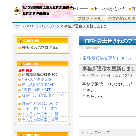
セミナー
セキネ式かもネギ
電
プロフィール
企業の悩み相談
ホーム
>
FPせきねのブログ
> 事務所通信を更新しました
FP社労士せきねのブ
FPせきねのブログ top
blog page
事務所通信を更新しました
事務所通信を更新しまし
最新特集
超短期合格の軌跡 top
2025年08月20日 （水） 12:18
NHKのど自慢出場
事務所通信「せきね知っ得
自己負担ゼロでAFP
ださい。
1科目1週間でCFP
妊娠中に消費生活アドバイ
こちらから
ザー
妊娠中の受験について
４ヶ月で社労士－前半
４ヶ月で社労士－中盤
４ヶ月で社労士－後半
トラックバック