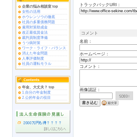
トラックバックURI：
企業の悩み相談室 top
女性の活用
ホウレンソウの徹底
社員の多重債務問題
雇用対策助成金
改正最低賃金法
コメント
裁判員制度準備
名前：
うつ病対策
ワーク・ライフ・バランス
消えた年金問題
ホームページ：
人事評価制度
社員の運転モラル
コメント：
年金、大丈夫？ top
画像認証：
1.自分の年金制度
2.公的年金の役目