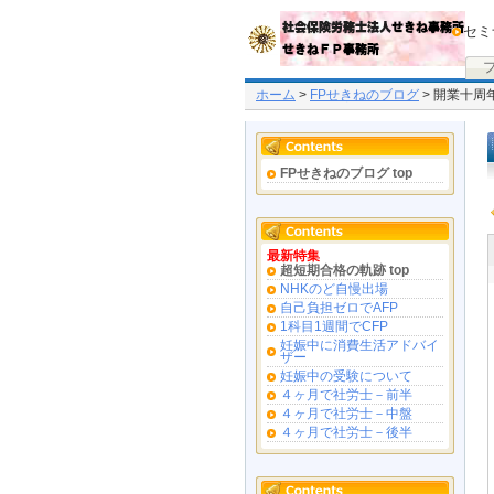
セミ
ホーム
>
FPせきねのブログ
> 開業十周
FPせきねのブログ top
最新特集
超短期合格の軌跡 top
NHKのど自慢出場
自己負担ゼロでAFP
1科目1週間でCFP
妊娠中に消費生活アドバイ
ザー
妊娠中の受験について
４ヶ月で社労士－前半
４ヶ月で社労士－中盤
４ヶ月で社労士－後半