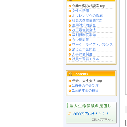
企業の悩み相談室 top
女性の活用
ホウレンソウの徹底
社員の多重債務問題
雇用対策助成金
改正最低賃金法
裁判員制度準備
うつ病対策
ワーク・ライフ・バランス
消えた年金問題
人事評価制度
社員の運転モラル
年金、大丈夫？ top
1.自分の年金制度
2.公的年金の役目