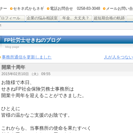
ナー
セキネ式かもネギ
電話お問合せ 0258-83-3048
メールお問い合
プロフィール
企業の悩み相談室
年金、大丈夫？
超短期合格の軌跡
年
FP社労士せきねのブログ
blog page
事務所通信を更新しました
人が人をつない
開業十周年
2015年02月10日 （火） 09:55
お陰様で本日、
せきねFP社会保険労務士事務所は
開業十周年を迎えることができました。
ひとえに
皆様の温かなご支援のお陰です。
これからも、当事務所の使命を果たすべく