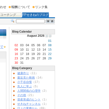
わせ
報酬について
リンク集
コーチング
FPせきねのブログ
Blog Calendar
August 2026
01
02
03
04
05
06
07
08
で
09
10
11
12
13
14
15
16
17
18
19
20
21
22
23
24
25
26
27
28
29
30
31
Blog Category
健康作り
（11）
最近見た映画
（14）
小千谷自慢
（17）
先人に学ぶ
（5）
人間関係の心理学
（2）
その他
（21）
資産形成のヒント
（1）
せきねチャンネル
（1）
日々の業務から
（69）