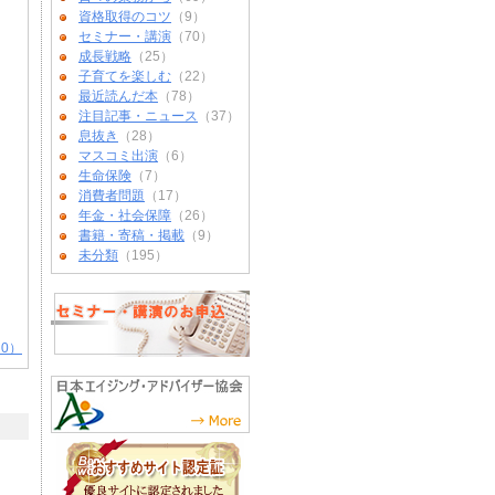
資格取得のコツ
（9）
セミナー・講演
（70）
成長戦略
（25）
子育てを楽しむ
（22）
最近読んだ本
（78）
注目記事・ニュース
（37）
息抜き
（28）
マスコミ出演
（6）
生命保険
（7）
消費者問題
（17）
年金・社会保障
（26）
書籍・寄稿・掲載
（9）
未分類
（195）
0）