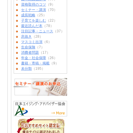
資格取得のコツ
（9）
セミナー・講演
（70）
成長戦略
（25）
子育てを楽しむ
（22）
最近読んだ本
（78）
注目記事・ニュース
（37）
息抜き
（28）
マスコミ出演
（6）
生命保険
（7）
消費者問題
（17）
年金・社会保障
（26）
書籍・寄稿・掲載
（9）
未分類
（195）