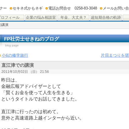
ナー
セキネ式かもネギ
電話お問合せ 0258-83-3048
メールお問い合
プロフィール
企業の悩み相談室
年金、大丈夫？
超短期合格の軌跡
の講演
FP社労士せきねのブログ
blog page
小6の修学旅行
片貝まつりを堪
直江津での講演
2011年10月02日 （日） 21:56
昨日は、
金融広報アドバイザーとして
「賢くお金を使って人生を生きる」
というタイトルでお話してきました。
直江津に行ったのは初めて。
意外と高速道路上越インターから近い。