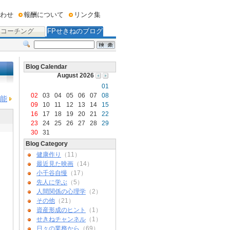
わせ
報酬について
リンク集
コーチング
FPせきねのブログ
Blog Calendar
August 2026
01
02
03
04
05
06
07
08
能
09
10
11
12
13
14
15
16
17
18
19
20
21
22
23
24
25
26
27
28
29
30
31
Blog Category
健康作り
（11）
最近見た映画
（14）
小千谷自慢
（17）
先人に学ぶ
（5）
人間関係の心理学
（2）
その他
（21）
資産形成のヒント
（1）
せきねチャンネル
（1）
日々の業務から
（69）