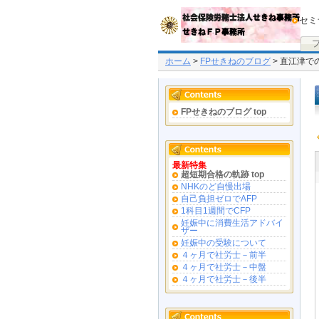
セミ
ホーム
>
FPせきねのブログ
> 直江津で
FPせきねのブログ top
最新特集
超短期合格の軌跡 top
NHKのど自慢出場
自己負担ゼロでAFP
1科目1週間でCFP
妊娠中に消費生活アドバイ
ザー
妊娠中の受験について
４ヶ月で社労士－前半
４ヶ月で社労士－中盤
４ヶ月で社労士－後半