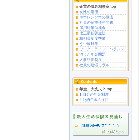
企業の悩み相談室 top
女性の活用
ホウレンソウの徹底
社員の多重債務問題
雇用対策助成金
改正最低賃金法
裁判員制度準備
うつ病対策
ワーク・ライフ・バランス
消えた年金問題
人事評価制度
社員の運転モラル
年金、大丈夫？ top
1.自分の年金制度
2.公的年金の役目