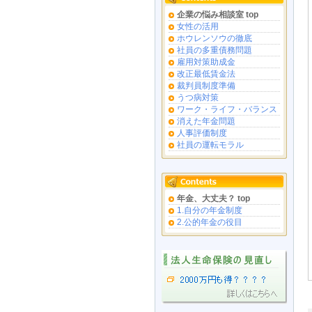
企業の悩み相談室 top
女性の活用
ホウレンソウの徹底
社員の多重債務問題
雇用対策助成金
改正最低賃金法
裁判員制度準備
うつ病対策
ワーク・ライフ・バランス
消えた年金問題
人事評価制度
社員の運転モラル
年金、大丈夫？ top
1.自分の年金制度
2.公的年金の役目