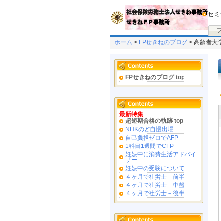
セミ
ホーム
>
FPせきねのブログ
> 高齢者大
FPせきねのブログ top
最新特集
超短期合格の軌跡 top
NHKのど自慢出場
自己負担ゼロでAFP
1科目1週間でCFP
妊娠中に消費生活アドバイ
ザー
妊娠中の受験について
４ヶ月で社労士－前半
４ヶ月で社労士－中盤
４ヶ月で社労士－後半