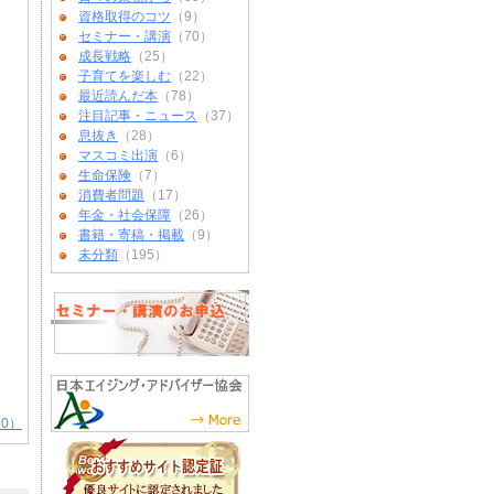
資格取得のコツ
（9）
セミナー・講演
（70）
成長戦略
（25）
子育てを楽しむ
（22）
最近読んだ本
（78）
注目記事・ニュース
（37）
息抜き
（28）
マスコミ出演
（6）
生命保険
（7）
消費者問題
（17）
年金・社会保障
（26）
書籍・寄稿・掲載
（9）
未分類
（195）
0）