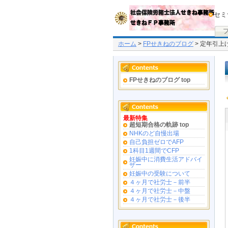
セミ
ホーム
>
FPせきねのブログ
> 定年引上
FPせきねのブログ top
最新特集
超短期合格の軌跡 top
NHKのど自慢出場
自己負担ゼロでAFP
1科目1週間でCFP
妊娠中に消費生活アドバイ
ザー
妊娠中の受験について
４ヶ月で社労士－前半
４ヶ月で社労士－中盤
４ヶ月で社労士－後半