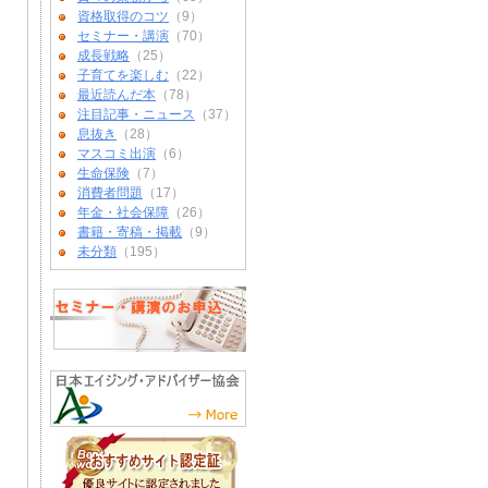
資格取得のコツ
（9）
セミナー・講演
（70）
成長戦略
（25）
子育てを楽しむ
（22）
最近読んだ本
（78）
注目記事・ニュース
（37）
息抜き
（28）
マスコミ出演
（6）
生命保険
（7）
消費者問題
（17）
年金・社会保障
（26）
書籍・寄稿・掲載
（9）
未分類
（195）