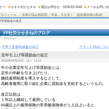
ナー
セキネ式かもネギ
電話お問合せ 0258-83-3048
メールお問い合
プロフィール
企業の悩み相談室
年金、大丈夫？
超短期合格の軌跡
げ等奨励金の改正
FP社労士せきねのブログ
blog page
子育て支援助成金の改正
フラット35Sにつ
定年引上げ等奨励金の改正
2010年04月24日 （土） 11:12
中小企業定年引上げ等奨励金とは、
定年の年齢を引き上げたり、
継続雇用制度を導入するなどして、
高齢者雇用に取り組む企業に奨励金を支給するというもの。
改正以前は、
１年以上継続して雇用している
60
歳以上の雇用保険の常用被保険者が１人以上いると、