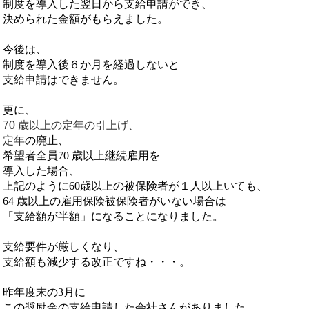
制度を導入した翌日から支給申請ができ、
決められた
金額がもらえました。
今後は、
制度を導入後６か月を経過しないと
支給申請はできません。
更に、
70
歳以上の定年の引上げ、
定年
の廃止、
希望者全員
70
歳以上継続雇用を
導入した場合、
上記のように60歳以上の被保険者が１人以上いても、
64
歳以上の雇用保険被保険者がいない場合は
「支給額が半額」に
なることになりました。
支給要件が厳しくなり、
支給額も減少する改正ですね・・・。
昨年度末の3月に
この奨励金の支給申請した会社さんがありました。