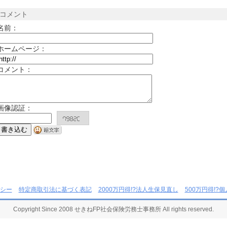
コメント
名前：
ホームページ：
コメント：
画像認証：
シー
特定商取引法に基づく表記
2000万円得!?法人生保見直し
500万円得!?
Copyright Since 2008 せきねFP社会保険労務士事務所 All rights reserved.