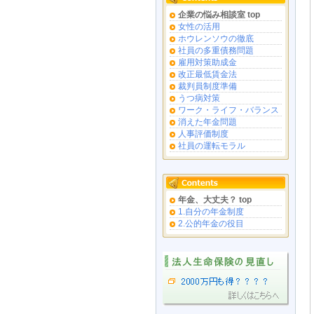
企業の悩み相談室 top
女性の活用
ホウレンソウの徹底
社員の多重債務問題
雇用対策助成金
改正最低賃金法
裁判員制度準備
うつ病対策
ワーク・ライフ・バランス
消えた年金問題
人事評価制度
社員の運転モラル
年金、大丈夫？ top
1.自分の年金制度
2.公的年金の役目